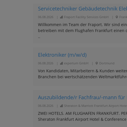
Servicetechniker Gebäudetechnik Elek
06.08.2026
|
Fraport Facility Services GmbH
|
Frank
Willkommen im Team der Fraport. Wir sind ei
betreiben mit dem Flughafen Frankfurt einen 
..
Elektroniker (m/w/d)
06.08.2026
|
expertum GmbH
|
Dortmund
Von Kandidaten, Mitarbeitern & Kunden weiter
Branchen bei wertschätzenden Weltmarktführern
Auszubildende/r Fachfrau/-mann für R
06.08.2026
|
Sheraton & Marriott Frankfurt Airport Hote
ZWEI HOTELS. AM FLUGHAFEN FRANKFURT. PERFE
Sheraton Frankfurt Airport Hotel & Conference