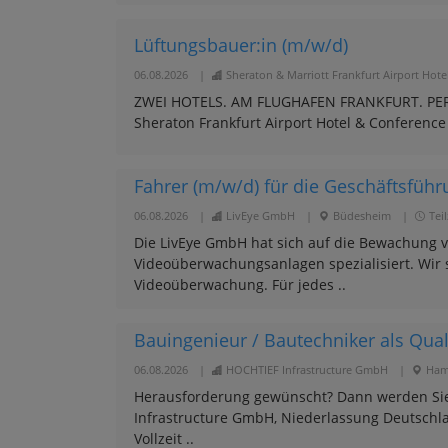
Lüftungsbauer:in (m/w/d)
06.08.2026
|
Sheraton & Marriott Frankfurt Airport Hote
ZWEI HOTELS. AM FLUGHAFEN FRANKFURT. PERFE
Sheraton Frankfurt Airport Hotel & Conference
Fahrer (m/w/d) für die Geschäftsfü
06.08.2026
|
LivEye GmbH
|
Büdesheim
|
Teil
Die LivEye GmbH hat sich auf die Bewachung 
Videoüberwachungsanlagen spezialisiert. Wir 
Videoüberwachung. Für jedes ..
Bauingenieur / Bautechniker als Qua
06.08.2026
|
HOCHTIEF Infrastructure GmbH
|
Ham
Herausforderung gewünscht? Dann werden Sie
Infrastructure GmbH, Niederlassung Deutschla
Vollzeit ..