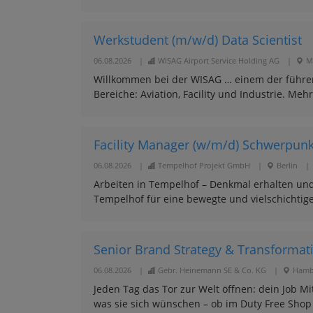
Werkstudent (m/w/d) Data Scientist
06.08.2026
|
WISAG Airport Service Holding AG
|
M
Willkommen bei der WISAG … einem der führe
Bereiche: Aviation, Facility und Industrie. Meh
Facility Manager (w/m/d) Schwerpun
06.08.2026
|
Tempelhof Projekt GmbH
|
Berlin
|
Arbeiten in Tempelhof – Denkmal erhalten und
Tempelhof für eine bewegte und vielschichtige 
Senior Brand Strategy & Transforma
06.08.2026
|
Gebr. Heinemann SE & Co. KG
|
Hamb
Jeden Tag das Tor zur Welt öffnen: dein Job M
was sie sich wünschen – ob im Duty Free Shop