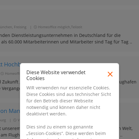
ünchen, Freising
|
Homeoffice möglich,Teilzeit
nden Dienstleistungsunternehmen in Deutschland für die
r als 60.000 Mitarbeiterinnen und Mitarbeiter sind Tag für Tag ..
kt Hochbau
Diese Website verwendet
Homeoffice möglich,Vollzeit
Cookies
 Zukunft gestalten Wie kaum ein anderer Ort steht der Flughafen
WIR verwenden nur essenzielle Cookies.
Vergangenheit in Berlin. Er ist ein legendäres Symbol ..
Diese Cookies sind aus technischer Sicht
für den Betrieb dieser Webseite
notwendig und können daher nicht
tion Manager (m/w/d)
deaktiviert werden.
urg
|
Vollzeit
Dies sind zu einem so genannte
it unserem Sortiment bieten wir Reisenden auf der ganzen Welt,
„Session-Cookies“. Diese werden beim
 am Flughafen, beim Shopping über den Wolken oder auf ..