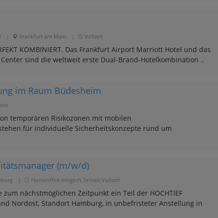
l
|
Frankfurt am Main
|
Vollzeit
KT KOMBINIERT. Das Frankfurt Airport Marriott Hotel und das
 Center sind die weltweit erste Dual-Brand-Hotelkombination ..
hrung im Raum Büdesheim
zeit
von temporären Risikozonen mit mobilen
stehen für individuelle Sicherheitskonzepte rund um
litätsmanager (m/w/d)
burg
|
Homeoffice möglich,Teilzeit,Vollzeit
 zum nächstmöglichen Zeitpunkt ein Teil der HOCHTIEF
nd Nordost, Standort Hamburg, in unbefristeter Anstellung in