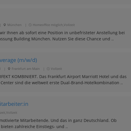
|
München
|
Homeoffice möglich,Vollzeit
r Ihnen ab sofort eine Position in unbefristeter Anstellung bei
assung Building München. Nutzen Sie diese Chance und ..
everage (m/w/d)
l
|
Frankfurt am Main
|
Vollzeit
KT KOMBINIERT. Das Frankfurt Airport Marriott Hotel und das
 Center sind die weltweit erste Dual-Brand-Hotelkombination ..
tarbeiter:in
zeit,Vollzeit
motivierte Mitarbeitende. Und das in ganz Deutschland. Ob
 bieten zahlreiche Einstiegs- und ..