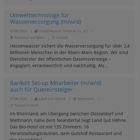
Umwelttechnologe für
Wasserversorgung (m/w/d)
07.08.2026
|
Hessenwasser GmbH & Co. KG
|
Frankfurt am Main
|
Vollzeit
Hessenwasser sichert die Wasserversorgung für über 2,4
Millionen Menschen in der Rhein-Main-Region. Wir sind
Dienstleister der öffentlichen Daseinsversorge –
engagiert, verantwortlich und nachhaltig. Als ..
Bankett Set-up Mitarbeiter (m/w/d)
auch für Quereinsteiger
07.08.2026
|
Land Gut Höhne
|
Mettmann
|
Teilzeit,Vollzeit
Im Rheinland, am Übergang zwischen Düsseldorf und
Mettmann, nahe dem Neandertal liegt Land Gut Höhne.
Das Bio-Hotel ist mit 135 Zimmern, 16
Veranstaltungsräumen, dem Gutshof-Restaurant und
der Neandertal ..