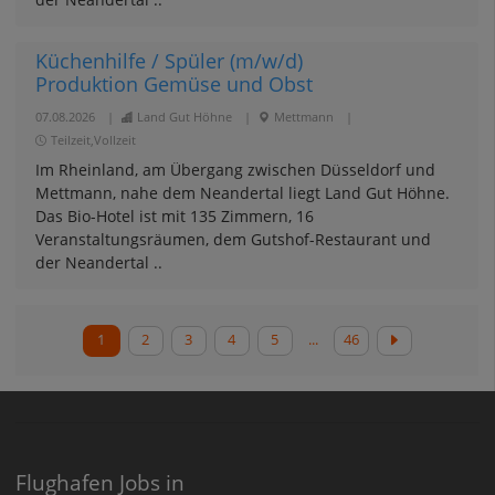
Küchenhilfe / Spüler (m/w/d)
Produktion Gemüse und Obst
07.08.2026
|
Land Gut Höhne
|
Mettmann
|
Teilzeit,Vollzeit
Im Rheinland, am Übergang zwischen Düsseldorf und
Mettmann, nahe dem Neandertal liegt Land Gut Höhne.
Das Bio-Hotel ist mit 135 Zimmern, 16
Veranstaltungsräumen, dem Gutshof-Restaurant und
der Neandertal ..
1
2
3
4
5
...
46
Flughafen Jobs in