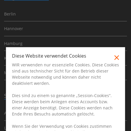
Berlin
Hannover
Hamburg
Diese Website verwendet Cookies
Köln
WIR verwenden nur essenzielle Cookies. Diese Cookies
sind aus technischer Sicht für den Betrieb dieser
München
Webseite notwendig und können daher nicht
deaktiviert werden.
Stellenangebote
Dies sind zu einem so genannte „Session-Cookies“.
Diese werden beim Anlegen eines Accounts bzw.
einer Anzeige benötigt. Diese Cookies werden nach
Ausbildung
Ende Ihres Besuchs automatisch gelöscht.
Wenn Sie der Verwendung von Cookies zustimmen
Logistik