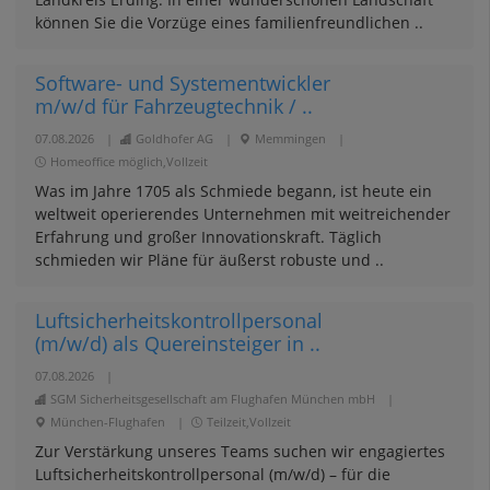
können Sie die Vorzüge eines familienfreundlichen ..
Software- und Systementwickler
m/w/d für Fahrzeugtechnik / ..
07.08.2026
|
Goldhofer AG
|
Memmingen
|
Homeoffice möglich,Vollzeit
Was im Jahre 1705 als Schmiede begann, ist heute ein
welt­weit operierendes Unter­nehmen mit weit­reichender
Erfahrung und großer Innovations­kraft. Täglich
schmieden wir Pläne für äußerst robuste und ..
Luftsicherheitskontrollpersonal
(m/w/d) als Quereinsteiger in ..
07.08.2026
|
SGM Sicherheitsgesellschaft am Flughafen München mbH
|
München-Flughafen
|
Teilzeit,Vollzeit
Zur Verstärkung unseres Teams suchen wir engagiertes
Luftsicherheitskontrollpersonal (m/w/d) – für die