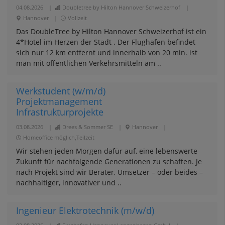
04.08.2026
|
Doubletree by Hilton Hannover Schweizerhof
|
Hannover
|
Vollzeit
Das DoubleTree by Hilton Hannover Schweizerhof ist ein
4*Hotel im Herzen der Stadt . Der Flughafen befindet
sich nur 12 km entfernt und innerhalb von 20 min. ist
man mit öffentlichen Verkehrsmitteln am ..
Werkstudent (w/m/d)
Projektmanagement
Infrastrukturprojekte
03.08.2026
|
Drees & Sommer SE
|
Hannover
|
Homeoffice möglich,Teilzeit
Wir stehen jeden Morgen dafür auf, eine lebenswerte
Zukunft für nachfolgende Generationen zu schaffen. Je
nach Projekt sind wir Berater, Umsetzer – oder beides –
nachhaltiger, innovativer und ..
Ingenieur Elektrotechnik (m/w/d)