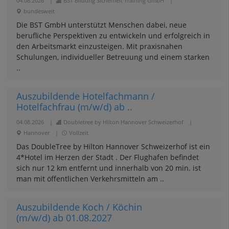
04.08.2026
|
BST Bildung Sicherheit Training GmbH
|
bundesweit
Die BST GmbH unterstützt Menschen dabei, neue
berufliche Perspektiven zu entwickeln und erfolgreich in
den Arbeitsmarkt einzusteigen. Mit praxisnahen
Schulungen, individueller Betreuung und einem starken
..
Auszubildende Hotelfachmann /
Hotelfachfrau (m/w/d) ab ..
04.08.2026
|
Doubletree by Hilton Hannover Schweizerhof
|
Hannover
|
Vollzeit
Das DoubleTree by Hilton Hannover Schweizerhof ist ein
4*Hotel im Herzen der Stadt . Der Flughafen befindet
sich nur 12 km entfernt und innerhalb von 20 min. ist
man mit öffentlichen Verkehrsmitteln am ..
Auszubildende Koch / Köchin
(m/w/d) ab 01.08.2027